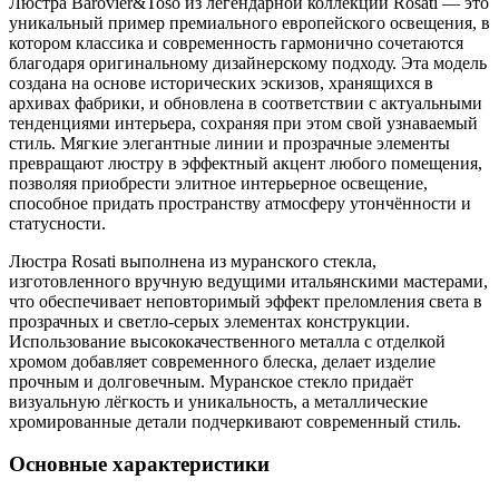
Люстра Barovier&Toso из легендарной коллекции Rosati — это
уникальный пример премиального европейского освещения, в
котором классика и современность гармонично сочетаются
благодаря оригинальному дизайнерскому подходу. Эта модель
создана на основе исторических эскизов, хранящихся в
архивах фабрики, и обновлена в соответствии с актуальными
тенденциями интерьера, сохраняя при этом свой узнаваемый
стиль. Мягкие элегантные линии и прозрачные элементы
превращают люстру в эффектный акцент любого помещения,
позволяя приобрести элитное интерьерное освещение,
способное придать пространству атмосферу утончённости и
статусности.
Люстра Rosati выполнена из муранского стекла,
изготовленного вручную ведущими итальянскими мастерами,
что обеспечивает неповторимый эффект преломления света в
прозрачных и светло-серых элементах конструкции.
Использование высококачественного металла с отделкой
хромом добавляет современного блеска, делает изделие
прочным и долговечным. Муранское стекло придаёт
визуальную лёгкость и уникальность, а металлические
хромированные детали подчеркивают современный стиль.
Основные характеристики