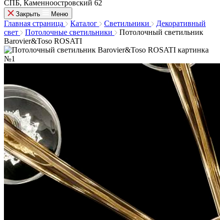
СПБ, Каменноостровский 62
Закрыть
Меню
Главная страница
Каталог
Светильники
Декоративный
свет
Потолочные светильники
Потолочный светильник
Barovier&Toso ROSATI