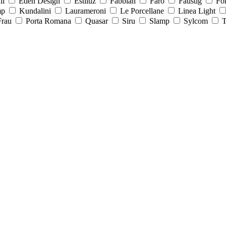
ll
Eden Design
Estiluz
Fabbian
Faro
Faustig
Fo
mp
Kundalini
Laurameroni
Le Porcellane
Linea Light
Frau
Porta Romana
Quasar
Siru
Slamp
Sylcom
T