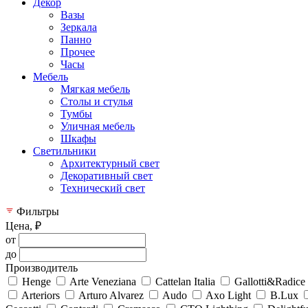
Декор
Вазы
Зеркала
Панно
Прочее
Часы
Мебель
Мягкая мебель
Столы и стулья
Тумбы
Уличная мебель
Шкафы
Светильники
Архитектурный свет
Декоративный свет
Технический свет
Фильтры
Цена, ₽
от
до
Производитель
Henge
Arte Veneziana
Cattelan Italia
Gallotti&Radice
Arteriors
Arturo Alvarez
Audo
Axo Light
B.Lux