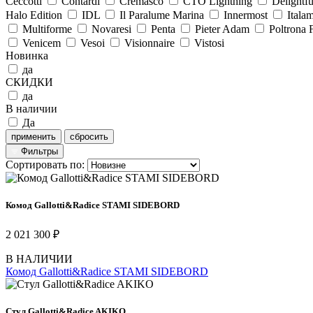
Ceccotti
Contardi
Cremasco
CTO Lighthing
Delightfu
Halo Edition
IDL
Il Paralume Marina
Innermost
Itala
Multiforme
Novaresi
Penta
Pieter Adam
Poltrona 
Venicem
Vesoi
Visionnaire
Vistosi
Новинка
да
СКИДКИ
да
В наличии
Да
применить
сбросить
Фильтры
Сортировать по:
Комод Gallotti&Radice STAMI SIDEBORD
2 021 300 ₽
В НАЛИЧИИ
Комод Gallotti&Radice STAMI SIDEBORD
Стул Gallotti&Radice AKIKO