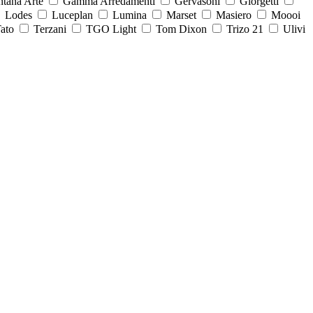
ntana Arte
Gamma Arredamenti
Gervasoni
Giorgetti
Lodes
Luceplan
Lumina
Marset
Masiero
Moooi
ato
Terzani
TGO Light
Tom Dixon
Trizo 21
Ulivi